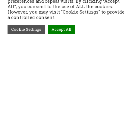
preferences and repeat visits. By clicking “Accept
All”, you consent to the use of ALL the cookies.
However, you may visit "Cookie Settings" to provide
a controlled consent.
Cookie Settings
Accept All
Τηλέφωνο:
2421400991
Διεύθυνση:
Τοπάλη 37, 382 21
Βόλος
Προϊόντα
Παραγγελίες
Τρόποι Αποστολής
Τρόποι Παραγγελίας