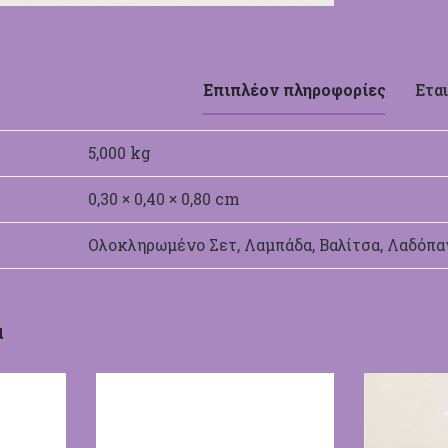
Επιπλέον πληροφορίες
Εται
5,000 kg
0,30 × 0,40 × 0,80 cm
Ολοκληρωμένο Σετ, Λαμπάδα, Βαλίτσα, Λαδόπα
α