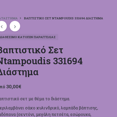
ΑΤΆΣΤΗΜΑ
ΒΑΠΤΙΣΤΙΚΌ ΣΕΤ NTAMPOUDIS 331694 ΔΙΆΣΤΗΜΑ
ΔΙΑΘΈΣΙΜΟ ΚΑΤΌΠΙΝ ΠΑΡΑΓΓΕΛΊΑΣ
Βαπτιστικό Σετ
Ntampoudis 331694
Διάστημα
30,00
€
πό
απτιστικό σετ με θέμα το διάστημα.
εριλαμβάνει σάκο κυλινδρικό, λαμπάδα βάπτισης,
αδόπανα (σεντόνι, μεγάλη πετσέτα, εσώρουχα,