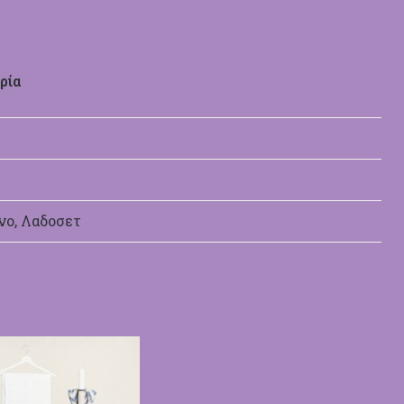
ρία
νο, Λαδοσετ