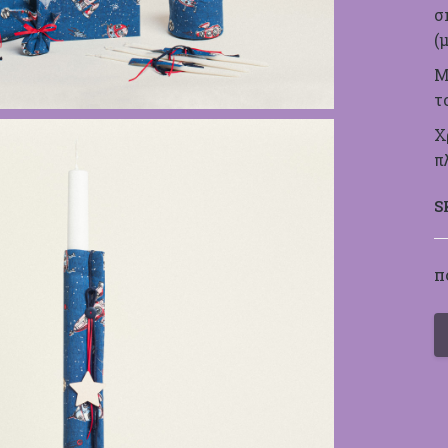
σ
(
Μ
τ
Χ
π
S
Π