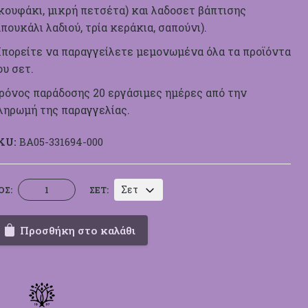
κουφάκι, μικρή πετσέτα) και λαδοσετ βάπτισης
μπουκάλι λαδιού, τρία κεράκια, σαπούνι).
πορείτε να παραγγείλετε μεμονωμένα όλα τα προϊόντα
ου σετ.
ρόνος παράδοσης 20 εργάσιμες ημέρες από την
ληρωμή της παραγγελίας.
KU:
BA05-331694-000
Βαπτιστικό
Σετ
ΟΣ:
ΣΕΤ:
Σετ
Ntampoudis
Προσθήκη στο καλάθι
331694
Διάστημα
ποσότητα