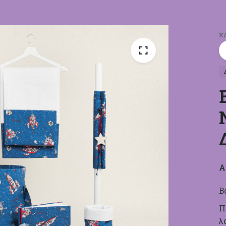
Κ
Α
Β
Π
λ