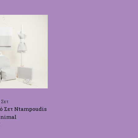
 Σετ
κό Σετ Ntampoudis
inimal
€