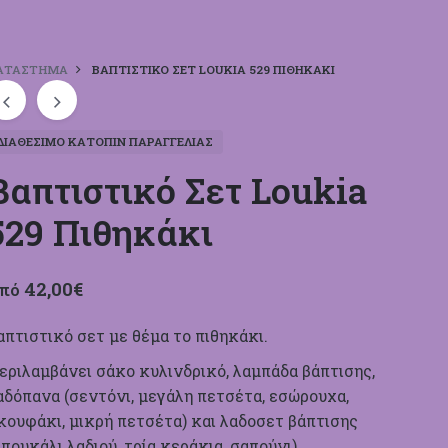
ΑΤΆΣΤΗΜΑ
ΒΑΠΤΙΣΤΙΚΌ ΣΕΤ LOUKIA 529 ΠΙΘΗΚΆΚΙ
ΔΙΑΘΈΣΙΜΟ ΚΑΤΌΠΙΝ ΠΑΡΑΓΓΕΛΊΑΣ
Βαπτιστικό Σετ Loukia
529 Πιθηκάκι
42,00
€
πό
απτιστικό σετ με θέμα το πιθηκάκι.
εριλαμβάνει σάκο κυλινδρικό, λαμπάδα βάπτισης,
αδόπανα (σεντόνι, μεγάλη πετσέτα, εσώρουχα,
κουφάκι, μικρή πετσέτα) και λαδοσετ βάπτισης
μπουκάλι λαδιού, τρία κεράκια, σαπούνι).