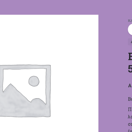
Κ
Α
Β
Π
λ
σ
(