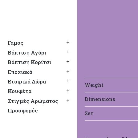
Γάμος
Βάπτιση Αγόρι
Βάπτιση Κορίτσι
Εποχιακά
Εταιρικά Δώρα
Weight
Κουφέτα
Dimensions
Στιγμές Αρώματος
Loukia
Προσφορές
Σετ