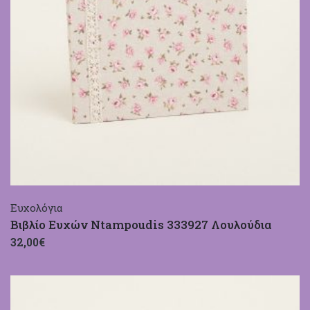
Ευχολόγια
Βιβλίο Ευχών Ntampoudis 333927 Λουλούδια
32,00€