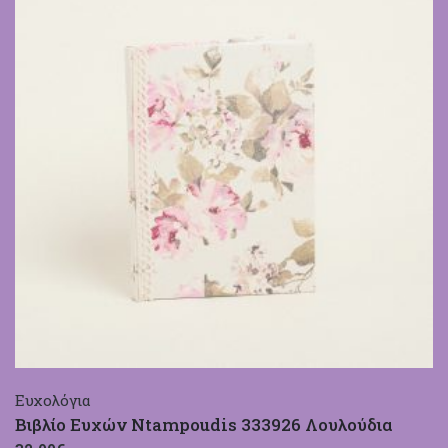
Ευχολόγια
Βιβλίο Ευχών Ntampoudis 333926 Λουλούδια