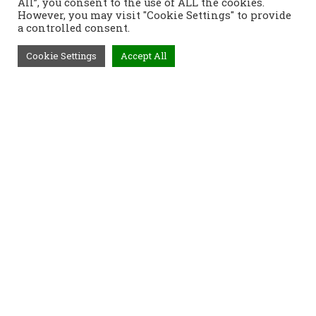
All”, you consent to the use of ALL the cookies.
However, you may visit "Cookie Settings" to provide
a controlled consent.
Cookie Settings
Accept All
Τηλέφωνο:
2421400991
Διεύθυνση:
Τοπάλη 37, 382 21
Βόλος
Προϊόντα
Παραγγελίες
Τρόποι Αποστολής
Τρόποι Παραγγελίας
Τρόποι Πληρωμής