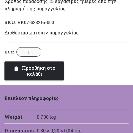
Χρόνος παράδοσης 15 εργάσιμες ημέρες από την
πληρωμή της παραγγελίας.
SKU:
BK07-333216-000
Διαθέσιμο κατόπιν παραγγελίας
Βιβλίο
ΠΟΣ:
Ευχών
Ntampoudis
Προσθήκη στο
333216
καλάθι
Αμυγδαλιά
ποσότητα
Επιπλέον πληροφορίες
Weight
0,700 kg
Dimensions
0,30 × 0,20 × 0,04 cm