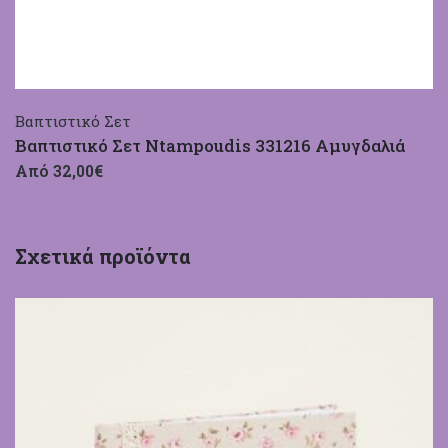
Βαπτιστικό Σετ
Βαπτιστικό Σετ Ntampoudis 331216 Αμυγδαλιά
Από 32,00€
Σχετικά προϊόντα