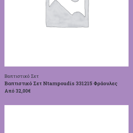
Βαπτιστικό Σετ
Βαπτιστικό Σετ Ntampoudis 331215 Φράουλες
Από 32,00€