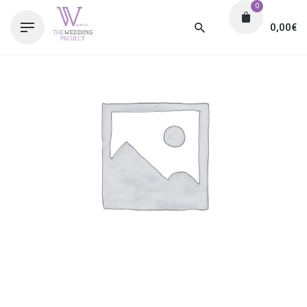
0
0,00
€