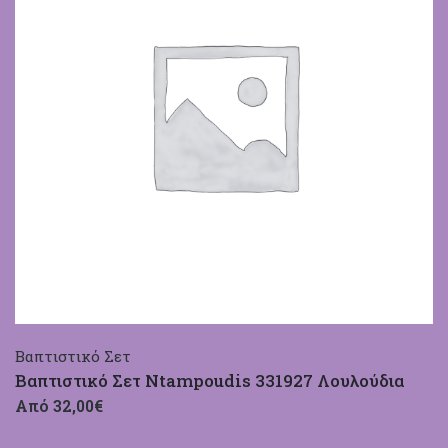
Βαπτιστικό Σετ
Βαπτιστικό Σετ Ntampoudis 331927 Λουλούδια
Από 32,00€