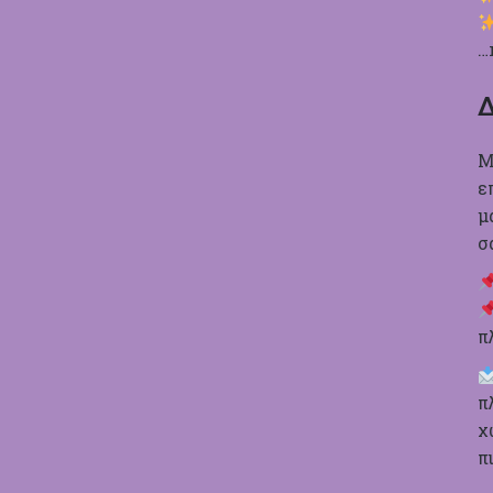
…
Δ
Μ
ε
μ
σ
π
π
χ
π