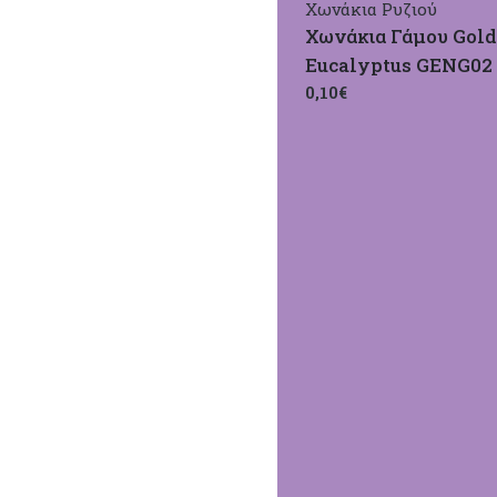
Χωνάκια Ρυζιού
Χωνάκια Γάμου Gol
Eucalyptus GENG02
0,10€