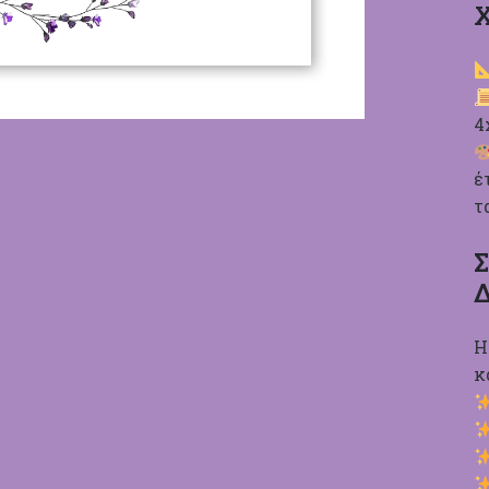
Χ
4
έ
τ
Σ
Δ
Η
κ