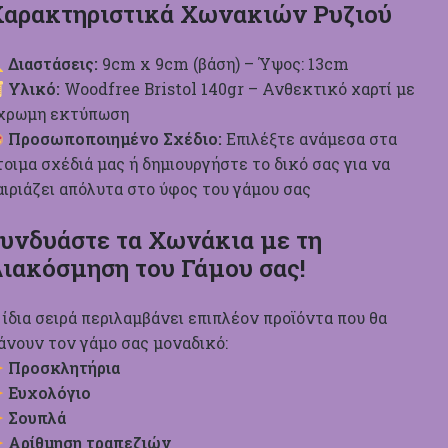
αρακτηριστικά Χωνακιών Ρυζιού
Διαστάσεις:
9cm x 9cm (βάση) – Ύψος: 13cm
Υλικό:
Woodfree Bristol 140gr – Ανθεκτικό χαρτί με
χρωμη εκτύπωση
Προσωποποιημένο Σχέδιο:
Επιλέξτε ανάμεσα στα
τοιμα σχέδιά μας ή δημιουργήστε το δικό σας για να
αιριάζει απόλυτα στο ύφος του γάμου σας
υνδυάστε τα Χωνάκια με τη
ιακόσμηση του Γάμου σας!
 ίδια σειρά περιλαμβάνει επιπλέον προϊόντα που θα
άνουν τον γάμο σας μοναδικό:
Προσκλητήρια
Ευχολόγιο
Σουπλά
Αρίθμηση τραπεζιών