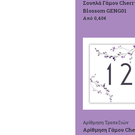
Σουπλά Γάμου Cherr
Blossom GENG01
Από 0,40€
Αρίθμηση Τραπεζιών
Αρίθμηση Γάμου Che