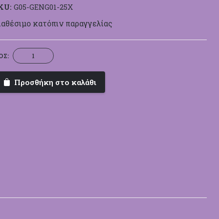
KU:
G05-GENG01-25X
ιαθέσιμο κατόπιν παραγγελίας
Χωνάκια
ΟΣ:
Γάμου
Cherry
Προσθήκη στο καλάθι
Blossom
GENG01
ποσότητα