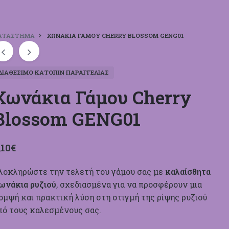
ΑΤΆΣΤΗΜΑ
ΧΩΝΆΚΙΑ ΓΆΜΟΥ CHERRY BLOSSOM GENG01
ΔΙΑΘΈΣΙΜΟ ΚΑΤΌΠΙΝ ΠΑΡΑΓΓΕΛΊΑΣ
Χωνάκια Γάμου Cherry
Blossom GENG01
,10
€
λοκληρώστε την τελετή του γάμου σας με
καλαίσθητα
ωνάκια ρυζιού
, σχεδιασμένα για να προσφέρουν μια
ομψή και πρακτική λύση στη στιγμή της ρίψης ρυζιού
πό τους καλεσμένους σας.