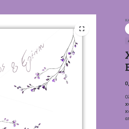
Κ
0
Ο
χ
κ
α