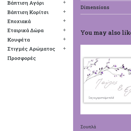
Βάπτιση Αγόρι
Dimensions
Βάπτιση Κορίτσι
Εποχιακά
Εταιρικά Δώρα
You may also lik
Κουφέτα
Στιγμές Αρώματος
Προσφορές
Σουπλά