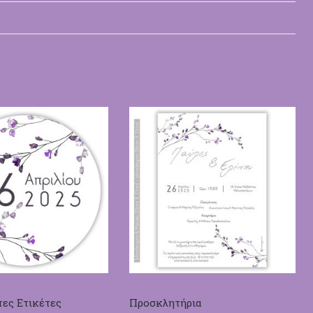
ες Ετικέτες
Προσκλητήρια