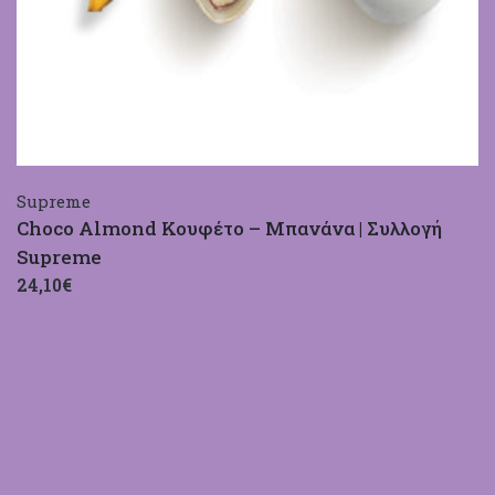
Supreme
Choco Almond Κουφέτο – Μπανάνα | Συλλογή
Supreme
24,10€