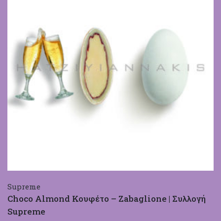
Supreme
Choco Almond Κουφέτο – Zabaglione | Συλλογή
Supreme