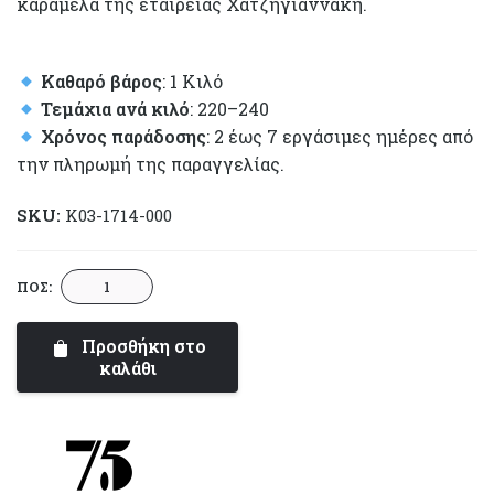
καραμέλα της εταιρείας Χατζηγιαννάκη.
Καθαρό βάρος
: 1 Κιλό
Τεμάχια ανά κιλό
: 220–240
Χρόνος παράδοσης
: 2 έως 7 εργάσιμες ημέρες από
την πληρωμή της παραγγελίας.
SKU:
K03-1714-000
Choco
ΠΟΣ:
Almond
Κουφέτο
Προσθήκη στο
–
καλάθι
Καραμέλα
|
Συλλογή
Supreme