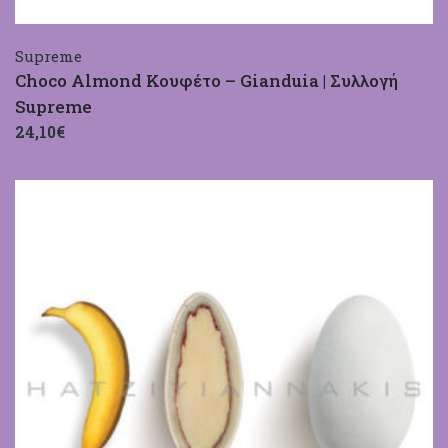
Supreme
Choco Almond Κουφέτο – Gianduia | Συλλογή
Supreme
24,10€