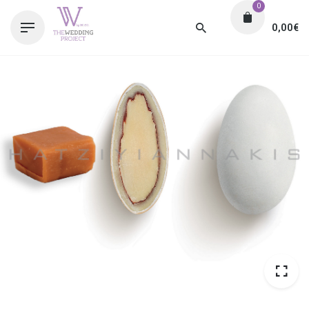
0
0,00
€