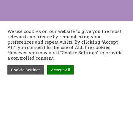
We use cookies on our website to give you the most
relevant experience by remembering your
preferences and repeat visits. By clicking “Accept
All”, you consent to the use of ALL the cookies.
However, you may visit "Cookie Settings" to provide
a controlled consent.
Cookie Settings
Accept All
Τηλέφωνο:
2421400991
Διεύθυνση:
Τοπάλη 37, 382 21
Βόλος