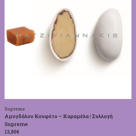
Supreme
Αμυγδάλου Κουφέτο – Καραμέλα | Συλλογή
Supreme
13,80€