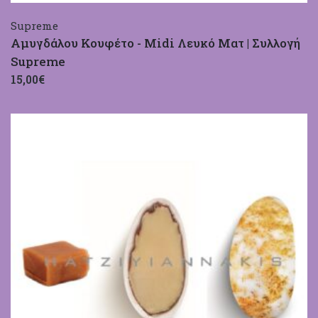
Supreme
Αμυγδάλου Κουφέτο - Midi Λευκό Ματ | Συλλογή
Supreme
15,00€