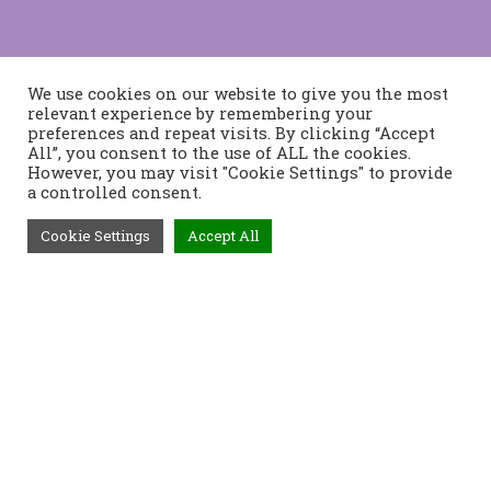
We use cookies on our website to give you the most
relevant experience by remembering your
preferences and repeat visits. By clicking “Accept
All”, you consent to the use of ALL the cookies.
However, you may visit "Cookie Settings" to provide
a controlled consent.
Cookie Settings
Accept All
Τηλέφωνο:
2421400991
Διεύθυνση:
Τοπάλη 37, 382 21
Βόλος
Προϊόντα