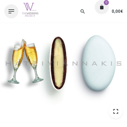
0
0,00
€