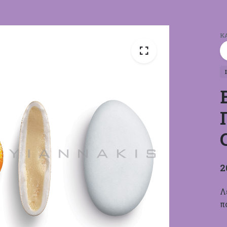
Κ
2
Λ
π