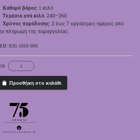
Καθαρό βάρος
: 1 κιλό
Τεμάχια ανά κιλό
: 240–260
Χρόνος παράδοσης
: 2 έως 7 εργάσιμες ημέρες από
ην πληρωμή της παραγγελίας.
KU:
K01-1510-000
Bijoux
ΟΣ:
Κουφέτο
-
Προσθήκη στο καλάθι
Ποροκάλι
|
Συλλογή
Classic
ποσότητα