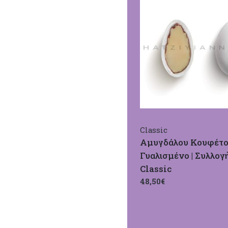
Classic
Αμυγδάλου Κουφέτο
Γυαλισμένο | Συλλογ
Classic
48,50€