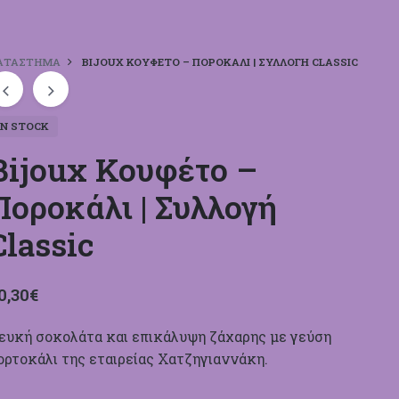
ΑΤΆΣΤΗΜΑ
BIJOUX ΚΟΥΦΈΤΟ – ΠΟΡΟΚΆΛΙ | ΣΥΛΛΟΓΉ CLASSIC
IN STOCK
Bijoux Κουφέτο –
Ποροκάλι | Συλλογή
Classic
0,30
€
ευκή σοκολάτα και επικάλυψη ζάχαρης με γεύση
ορτοκάλι της εταιρείας Χατζηγιαννάκη.