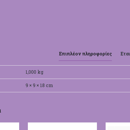
Επιπλέον πληροφορίες
Εται
1,000 kg
9 × 9 × 18 cm
ης
α