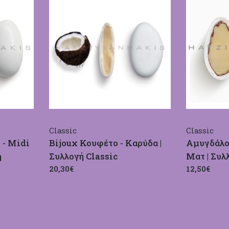
Classic
Classic
 - Midi
Bijoux Κουφέτο - Καρύδα |
Αμυγδάλο
ή
Συλλογή Classic
Ματ | Συλ
20,30€
12,50€