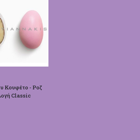
υ Κουφέτο - Ροζ
λογή Classic