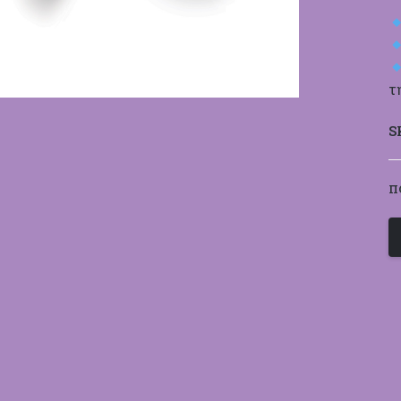
τ
S
Π