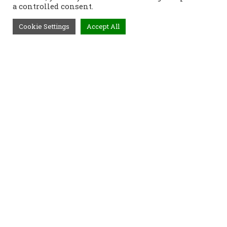
a controlled consent.
Cookie Settings
Accept All
Τηλέφωνο:
2421400991
Διεύθυνση:
Τοπάλη 37, 382 21
Βόλος
Προϊόντα
Παραγγελίες
Τρόποι Αποστολής
Τρόποι Παραγγελίας
Τρόποι Πληρωμής