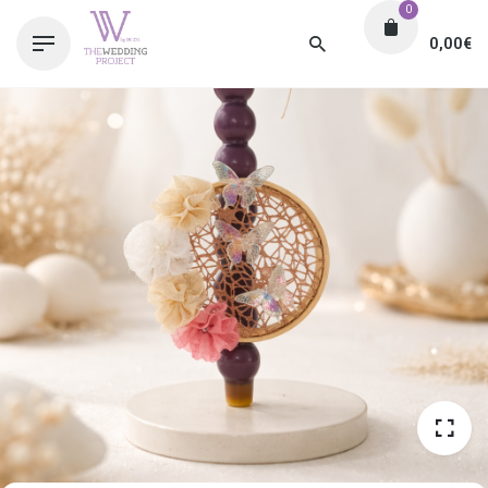
0
0,00
€