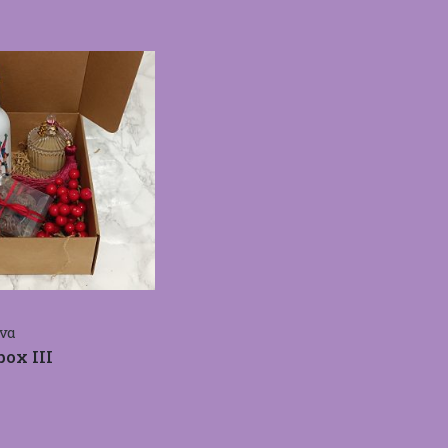
να
ox III