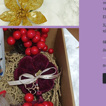
ν
τ
Ε
Χ
π
S
Δ
Π