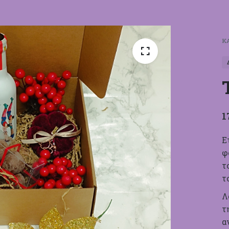
Κ
1
Ε
φ
τ
τ
Λ
τ
α