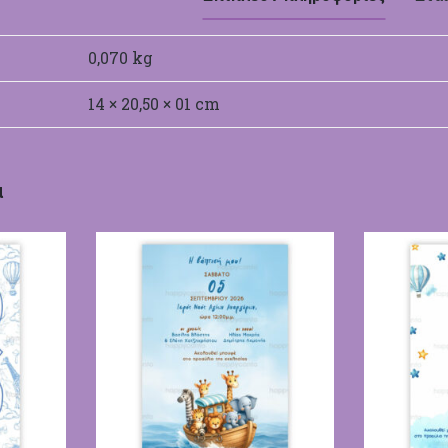
0,070 kg
14 × 20,50 × 01 cm
α