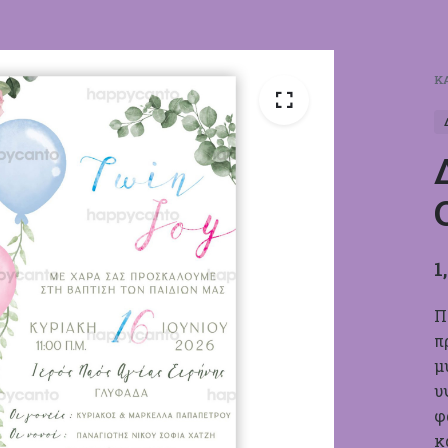
Κ
1
Π
π
μ
υ
φ
κ