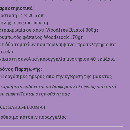
αρακτηριστικά:
ιάσταση 14 x 20,5 εκ.
ονής όψης εκτύπωση
ετραχρωμία σε χαρτί Woodfree Bristol 300gr
ουμπωτός φάκελος Woodstock 170gr
ετ δύο τεμαχίων που περιλαμβάνει προσκλητήριο και
άκελο
λάχιστη συνολική παραγγελία μυστηρίου 40 τεμάχια
ρόνος Παραγωγής:
–8 εργάσιμες ημέρες από την έγκριση της μακέτας
α χρώματα ενδέχεται να διαφέρουν ελαφρώς από αυτά
ου εμφανίζονται στην οθόνη σας.
KU:
BAK01-BLOOM-01
ιαθέσιμο κατόπιν παραγγελίας