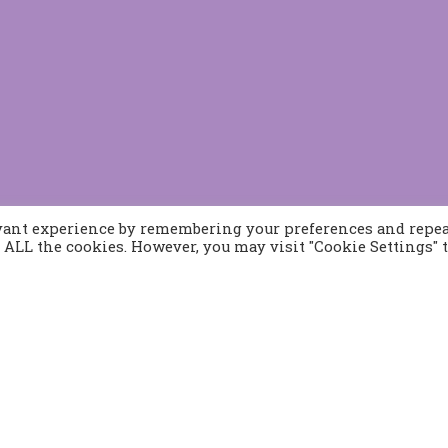
evant experience by remembering your preferences and repe
of ALL the cookies. However, you may visit "Cookie Settings" 
Προϊόντα
Παραγγελίες
Τρόποι Αποστολής
Τρόποι Παραγγελίας
382 21
Τρόποι Πληρωμής