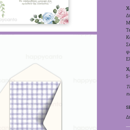
Χ
Δ
Μ
Τ
Κ
Σ
φ
Ε
Χ
5
Τ
π
S
Δ