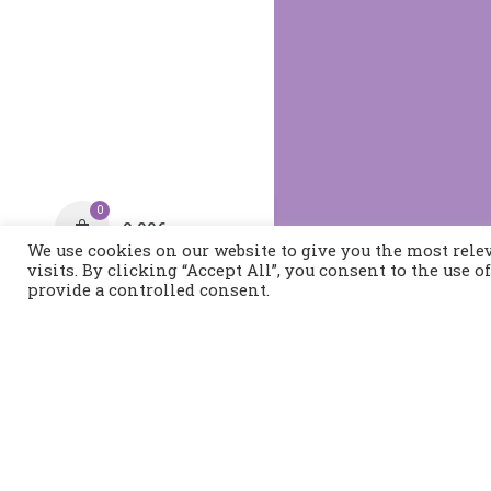
0
0,00
€
We use cookies on our website to give you the most rel
visits. By clicking “Accept All”, you consent to the use 
provide a controlled consent.
Τηλέφωνο:
2421400991
Διεύθυνση:
Τοπάλη 37, 
Βόλος