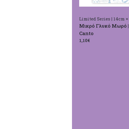
Limited Series | 14cm ×
Μικρό Γλυκό Μωρό 
Canto
1,10€