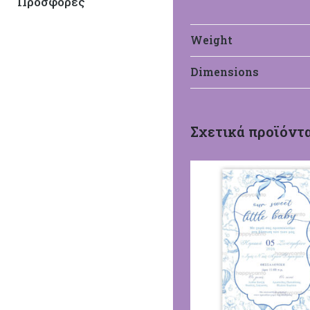
Προσφορές
Weight
Dimensions
HappyCanto
Σχετικά προϊόντ