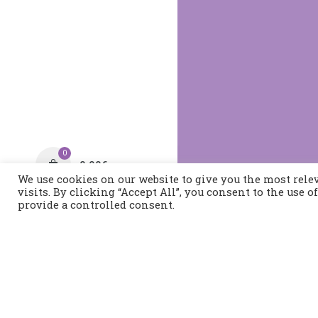
0
0,00
€
We use cookies on our website to give you the most rel
visits. By clicking “Accept All”, you consent to the use 
provide a controlled consent.
Τηλέφωνο:
2421400991
Διεύθυνση:
Τοπάλη 37, 