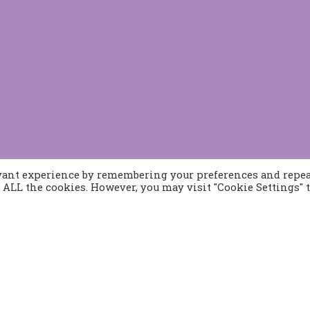
evant experience by remembering your preferences and repe
of ALL the cookies. However, you may visit "Cookie Settings" 
Προϊόντα
Παραγγελίες
Τρόποι Αποστολής
Τρόποι Παραγγελίας
382 21