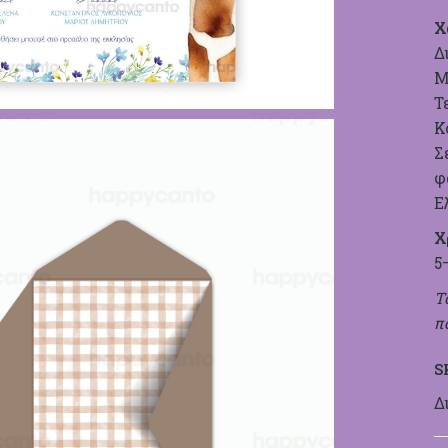
Χ
Δ
Μ
Τ
Κ
Σ
φ
Ε
Χ
5
Τ
π
S
Δ