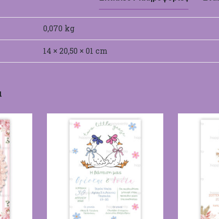
0,070 kg
14 × 20,50 × 01 cm
α