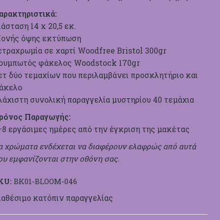
αρακτηριστικά:
ιάσταση 14 x 20,5 εκ.
ονής όψης εκτύπωση
ετραχρωμία σε χαρτί Woodfree Bristol 300gr
ουμπωτός φάκελος Woodstock 170gr
ετ δύο τεμαχίων που περιλαμβάνει προσκλητήριο και
άκελο
λάχιστη συνολική παραγγελία μυστηρίου 40 τεμάχια
ρόνος Παραγωγής:
–8 εργάσιμες ημέρες από την έγκριση της μακέτας
α χρώματα ενδέχεται να διαφέρουν ελαφρώς από αυτά
ου εμφανίζονται στην οθόνη σας.
KU:
BK01-BLOOM-046
ιαθέσιμο κατόπιν παραγγελίας