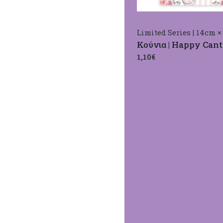
Limited Series | 14cm ×
Κούνια | Happy Cant
1,10€