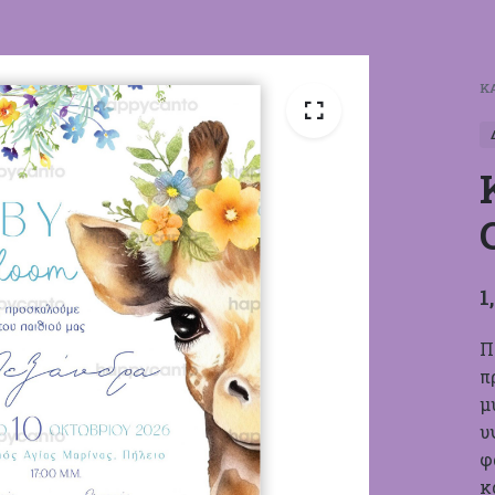
Κ
1
Π
π
μ
υ
φ
κ