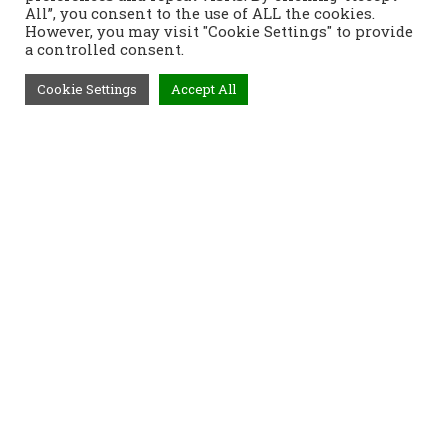
All”, you consent to the use of ALL the cookies.
However, you may visit "Cookie Settings" to provide
a controlled consent.
Cookie Settings
Accept All
Τηλέφωνο:
2421400991
Διεύθυνση:
Τοπάλη 37, 382 21
Βόλος
Προϊόντα
Παραγγελίες
Τρόποι Αποστολής
Τρόποι Παραγγελίας