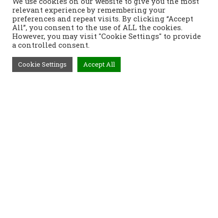
We use cookies on our website to give you the most
relevant experience by remembering your
preferences and repeat visits. By clicking “Accept
All”, you consent to the use of ALL the cookies.
However, you may visit "Cookie Settings" to provide
a controlled consent.
Cookie Settings
Accept All
Τηλέφωνο:
2421400991
Διεύθυνση:
Τοπάλη 37, 382 21
Βόλος
Προϊόντα
Παραγγελίες
Τρόποι Αποστολής