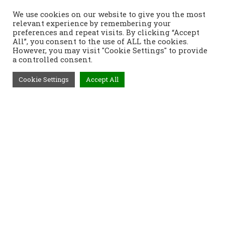
We use cookies on our website to give you the most
relevant experience by remembering your
preferences and repeat visits. By clicking “Accept
All”, you consent to the use of ALL the cookies.
However, you may visit "Cookie Settings" to provide
a controlled consent.
Cookie Settings
Accept All
Τηλέφωνο:
2421400991
Διεύθυνση:
Τοπάλη 37, 382 21
Βόλος
Προϊόντα
Παραγγελίες