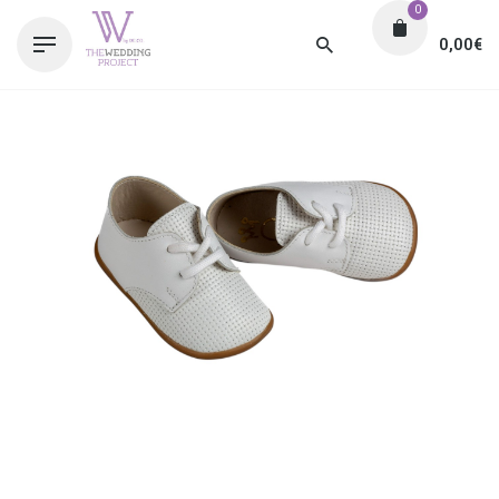
0
0,00
€