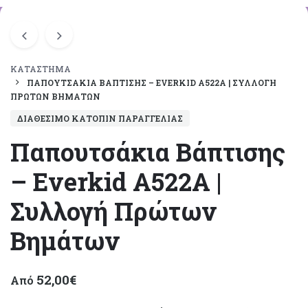
ΚΑΤΆΣΤΗΜΑ
ΠΑΠΟΥΤΣΆΚΙΑ ΒΆΠΤΙΣΗΣ – EVERKID A522A | ΣΥΛΛΟΓΉ
ΠΡΏΤΩΝ ΒΗΜΆΤΩΝ
ΔΙΑΘΈΣΙΜΟ ΚΑΤΌΠΙΝ ΠΑΡΑΓΓΕΛΊΑΣ
Παπουτσάκια Βάπτισης
– Everkid A522A |
Συλλογή Πρώτων
Βημάτων
52,00
€
Από