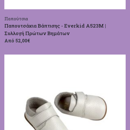
Παπούτσια
Παπουτσάκια Βάπτισης - Everkid A523M |
Συλλογή Πρώτων Βημάτων
Από 52,00€