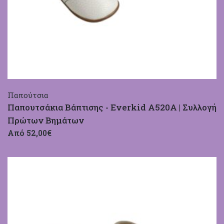
Παπούτσια
Παπουτσάκια Βάπτισης - Everkid A520A | Συλλογή
Πρώτων Βημάτων
Από 52,00€