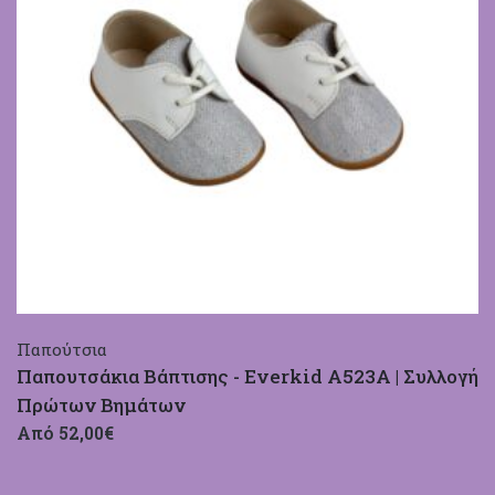
Παπούτσια
Παπουτσάκια Βάπτισης - Everkid A523A | Συλλογή
Πρώτων Βημάτων
Από 52,00€