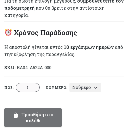
Για τη σωστή επιλογή μεγέθους,
συμβουλευτείτε τον
ποδομετρητή
που θα βρείτε στην αντίστοιχη
κατηγορία.
Χρόνος Παράδοσης
Η αποστολή γίνεται εντός
10 εργάσιμων ημερών
από
την εξόφληση της παραγγελίας.
SKU:
BA04-A522A-000
Παπουτσάκια
Νούμερο
ΠΟΣ:
ΝΟΎΜΕΡΟ:
Βάπτισης
-
Everkid
A522A
Προσθήκη στο
καλάθι
|