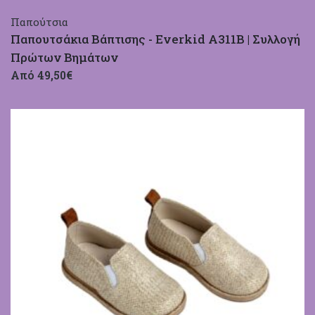
Παπούτσια
Παπουτσάκια Βάπτισης - Everkid A311B | Συλλογή
Πρώτων Βημάτων
Από 49,50€