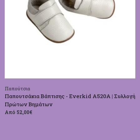
Παπούτσια
Παπουτσάκια Βάπτισης - Everkid A520A | Συλλογή
Πρώτων Βημάτων
Από 52,00€