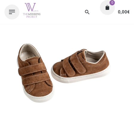
0
0,00
€