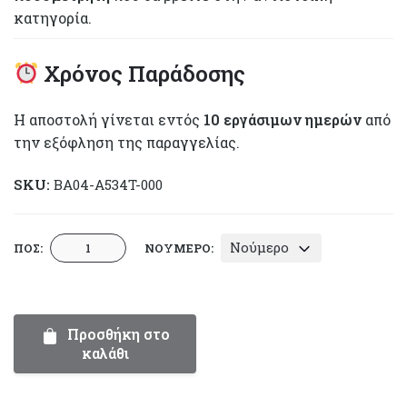
κατηγορία.
Χρόνος Παράδοσης
Η αποστολή γίνεται εντός
10 εργάσιμων ημερών
από
την εξόφληση της παραγγελίας.
SKU:
BA04-A534T-000
Sneaker
Νούμερο
ΠΟΣ:
ΝΟΎΜΕΡΟ:
Βάπτισης
-
Everkid
A534T
Προσθήκη στο
καλάθι
|
Συλλογή
Περπατήματος