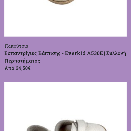
Παπούτσια
Εσπαντρίγιες Βάπτισης - Everkid A530E | Συλλογή
Περπατήματος
Από 64,50€