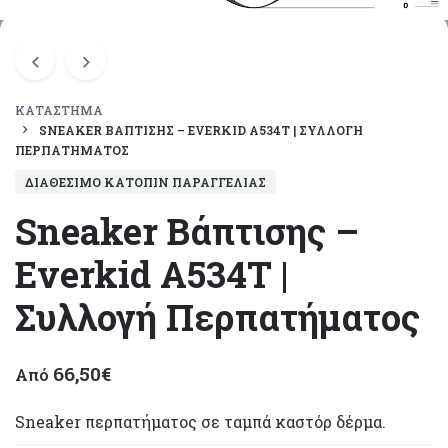
ΚΑΤΆΣΤΗΜΑ
SNEAKER ΒΆΠΤΙΣΗΣ – EVERKID A534T | ΣΥΛΛΟΓΉ
ΠΕΡΠΑΤΉΜΑΤΟΣ
ΔΙΑΘΈΣΙΜΟ ΚΑΤΌΠΙΝ ΠΑΡΑΓΓΕΛΊΑΣ
Sneaker Βάπτισης –
Everkid A534T |
Συλλογή Περπατήματος
66,50
€
Από
Sneaker περπατήματος σε ταμπά καστόρ δέρμα.