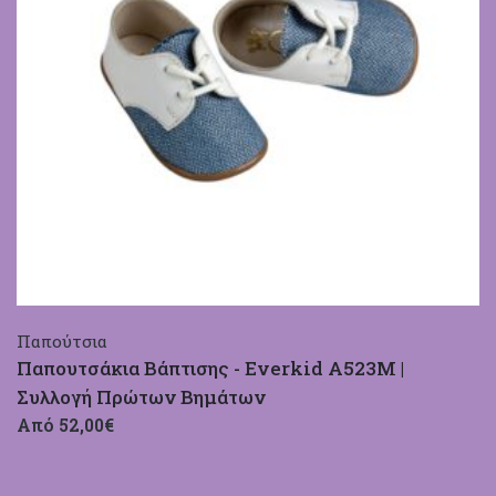
Παπούτσια
Παπουτσάκια Βάπτισης - Everkid A523M |
Συλλογή Πρώτων Βημάτων
Από 52,00€