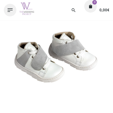
0
0,00
€