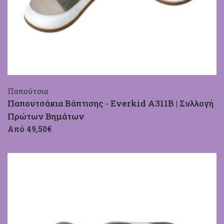
Παπούτσια
Παπουτσάκια Βάπτισης - Everkid A311B | Συλλογή
Πρώτων Βημάτων
Από 49,50€