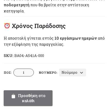
ποδομετρητή
που θα βρείτε στην αντίστοιχη
κατηγορία.
Χρόνος Παράδοσης
Η αποστολή γίνεται εντός
10 εργάσιμων ημερών
από
την εξόφληση της παραγγελίας.
SKU:
BA04-A541A-000
Μποτάκια
Νούμερο
ΠΟΣ:
ΝΟΎΜΕΡΟ:
Βάπτισης
-
Everkid
A541A
Προσθήκη στο
καλάθι
|
Συλλογή