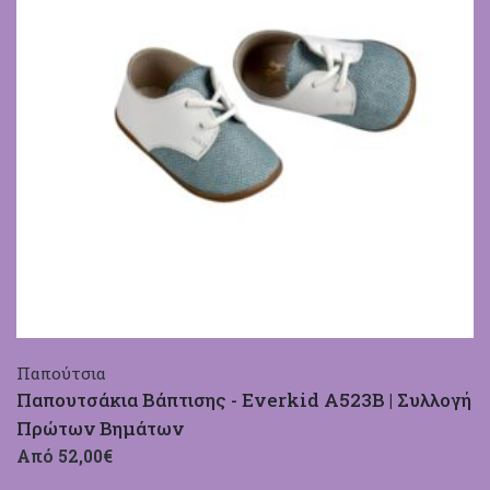
Παπούτσια
Παπουτσάκια Βάπτισης - Everkid A523B | Συλλογή
Πρώτων Βημάτων
Από 52,00€