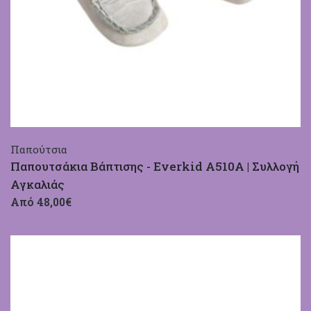
Παπούτσια
Παπουτσάκια Βάπτισης - Everkid A510A | Συλλογή
Αγκαλιάς
Από 48,00€