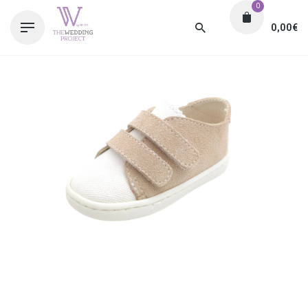
0
0,00
€