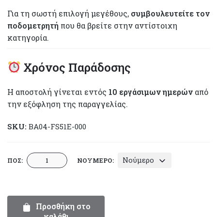
Για τη σωστή επιλογή μεγέθους,
συμβουλευτείτε τον
ποδομετρητή
που θα βρείτε στην αντίστοιχη
κατηγορία.
Χρόνος Παράδοσης
Η αποστολή γίνεται εντός
10 εργάσιμων ημερών
από
την εξόφληση της παραγγελίας.
SKU:
BA04-FS51E-000
Παπουτσάκια
Νούμερο
ΠΟΣ:
ΝΟΎΜΕΡΟ:
Βάπτισης
-
Everkid
FS51E
Προσθήκη στο
καλάθι