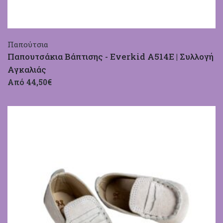
Παπούτσια
Παπουτσάκια Βάπτισης - Everkid A514E | Συλλογή
Αγκαλιάς
Από 44,50€