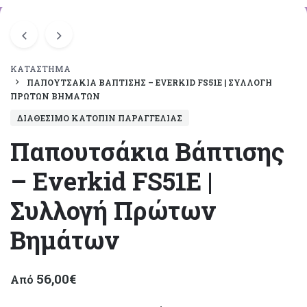
ΚΑΤΆΣΤΗΜΑ
ΠΑΠΟΥΤΣΆΚΙΑ ΒΆΠΤΙΣΗΣ – EVERKID FS51E | ΣΥΛΛΟΓΉ
ΠΡΏΤΩΝ ΒΗΜΆΤΩΝ
ΔΙΑΘΈΣΙΜΟ ΚΑΤΌΠΙΝ ΠΑΡΑΓΓΕΛΊΑΣ
Παπουτσάκια Βάπτισης
– Everkid FS51E |
Συλλογή Πρώτων
Βημάτων
56,00
€
Από