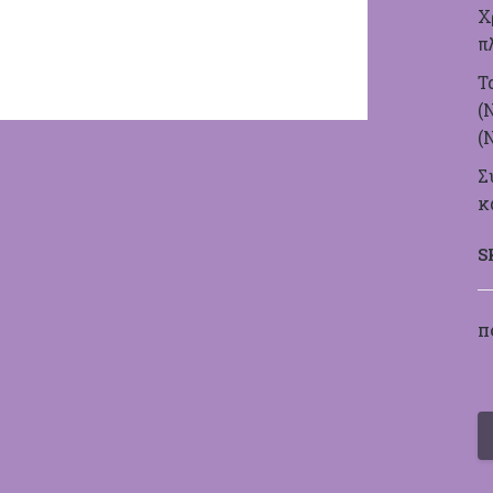
Χ
π
Τ
(
(
Σ
κ
S
Π