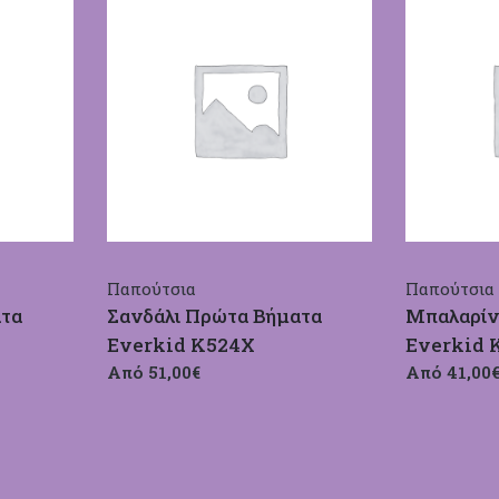
Παπούτσια
Παπούτσια
ατα
Σανδάλι Πρώτα Βήματα
Μπαλαρίν
Everkid Κ524Χ
Everkid 
Από 51,00€
Από 41,00