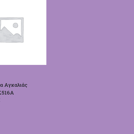
α Αγκαλιάς
Κ516Α
€