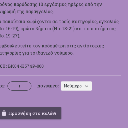
ρόνος παράδοσης 10 εργάσιμες ημέρες από την
ληρωμή της παραγγελίας.
α παπούτσια χωρίζονται σε τρείς κατηγορίες, αγκαλιάς
Νο. 16-19), πρώτα βήματα (Νο. 18-21) και περπατήματος
Νο. 19-27).
υμβουλευτείτε τον ποδομέτρη στις αντίστοιχες
ατηγορίες για το ιδανικό νούμερο.
KU:
BK04-Κ574Ρ-000
Μπαλαρίνα
Νούμερο
ΟΣ:
ΝΟΎΜΕΡΟ:
Περπατήματος
Everkid
Κ574Ρ
ποσότητα
Προσθήκη στο καλάθι