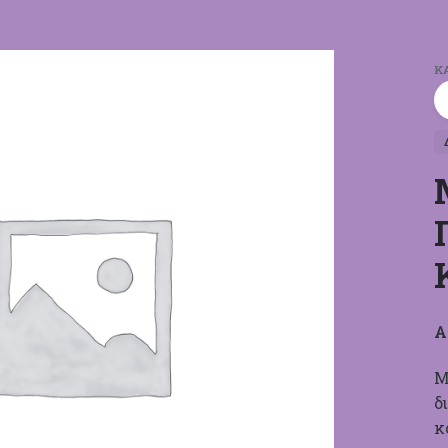
Κ
Α
Μ
δ
κ