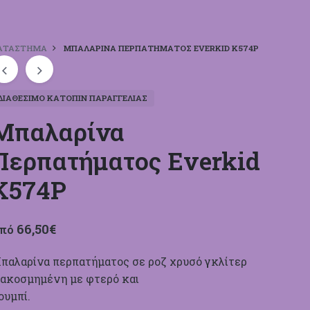
ΑΤΆΣΤΗΜΑ
ΜΠΑΛΑΡΊΝΑ ΠΕΡΠΑΤΉΜΑΤΟΣ EVERKID Κ574Ρ
ΔΙΑΘΈΣΙΜΟ ΚΑΤΌΠΙΝ ΠΑΡΑΓΓΕΛΊΑΣ
Μπαλαρίνα
Περπατήματος Everkid
Κ574Ρ
66,50
€
πό
παλαρίνα περπατήματος σε ροζ χρυσό γκλίτερ
ιακοσμημένη με φτερό και
ουμπί.