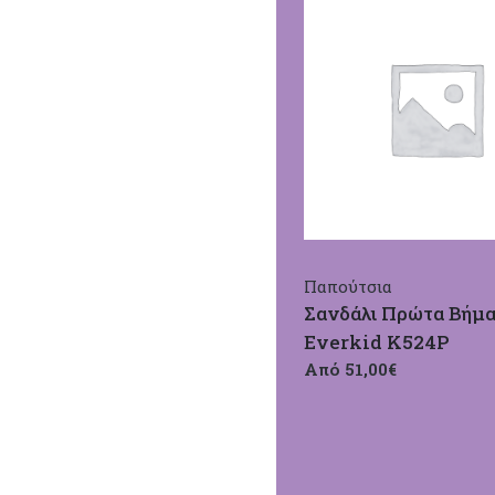
Παπούτσια
Σανδάλι Πρώτα Βήμ
Everkid Κ524Ρ
Από 51,00€