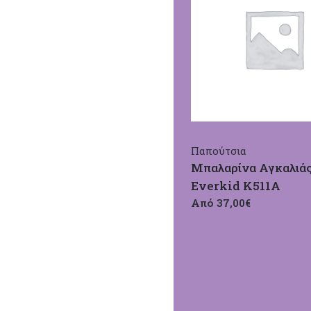
Παπούτσια
Μπαλαρίνα Αγκαλιά
Everkid Κ511Α
Από 37,00€