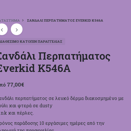
ΑΤΆΣΤΗΜΑ
ΣΑΝΔΆΛΙ ΠΕΡΠΑΤΉΜΑΤΟΣ EVERKID Κ546Α
ΔΙΑΘΈΣΙΜΟ ΚΑΤΌΠΙΝ ΠΑΡΑΓΓΕΛΊΑΣ
Σανδάλι Περπατήματος
Everkid Κ546Α
77,00
€
πό
ανδάλι περπατήματος σε λευκό δέρμα διακοσμημένο με
ούλι και φτερά σε dusty
ink και πέρλες.
ρόνος παράδοσης 10 εργάσιμες ημέρες από την
ληρωμή της παραγγελίας.