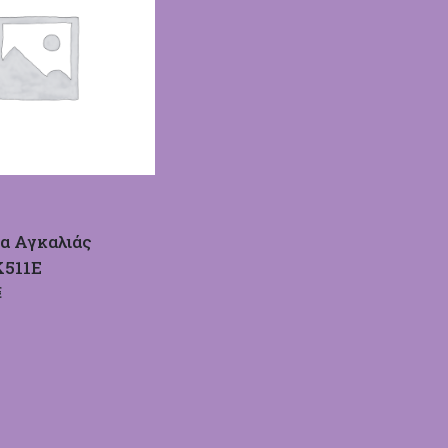
α Αγκαλιάς
Κ511Ε
€