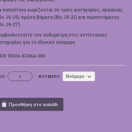
α παπούτσια χωρίζονται σε τρείς κατηγορίες, αγκαλιάς
Νο. 16-19), πρώτα βήματα (Νο. 18-21) και περπατήματος
Νο. 19-27).
υμβουλευτείτε τον ποδομέτρη στις αντίστοιχες
ατηγορίες για το ιδανικό νούμερο.
KU:
BK04-Κ546Α-000
Σανδάλι
Νούμερο
ΟΣ:
ΝΟΎΜΕΡΟ:
Περπατήματος
Everkid
Κ546Α
ποσότητα
Προσθήκη στο καλάθι