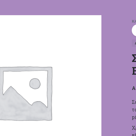
Κ
Α
Σ
τ
p
Χ
π