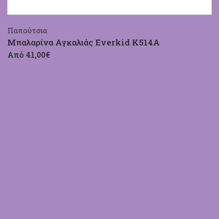
Παπούτσια
Μπαλαρίνα Αγκαλιάς Everkid Κ514Α
Από 41,00€