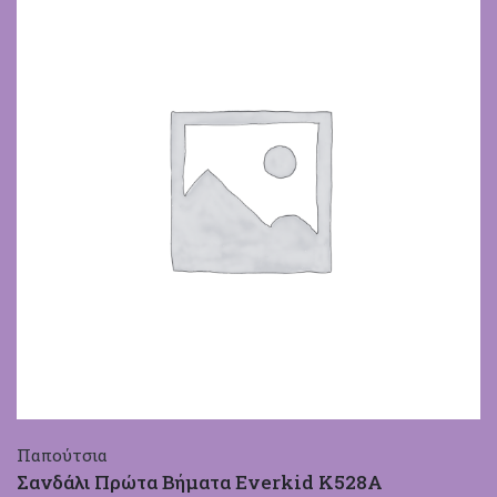
Παπούτσια
Σανδάλι Πρώτα Βήματα Everkid Κ528Α