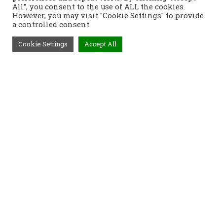
All”, you consent to the use of ALL the cookies.
However, you may visit "Cookie Settings" to provide
a controlled consent.
Cookie Settings
Accept All
Τηλέφωνο:
2421400991
Διεύθυνση:
Τοπάλη 37, 382 21
Βόλος
Προϊόντα
Παραγγελίες
Τρόποι Αποστολής
Τρόποι Παραγγελίας