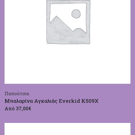
Παπούτσια
Μπαλαρίνα Αγκαλιάς Everkid Κ509Χ
Από 37,00€