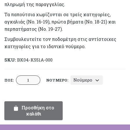
πληρωμή της παραγγελίας.
Τα παπούτσια χωρίζονται σε τρείς κατηγορίες,
αγκαλιάς (Νο. 16-19), πρώτα βήματα (Νο. 18-21) και
περπατήματος (Νο. 19-27).
Συμβουλευτείτε τον ποδομέτρη στις αντίστοιχες
κατηγορίες για το ιδανικό νούμερο.
SKU:
BK04-Κ551Α-000
Εσπαντρίγια
Νούμερο
ΠΟΣ:
ΝΟΎΜΕΡΟ:
Περπατήματος
Everkid
Κ551Α
ποσότητα
Προσθήκη στο
καλάθι