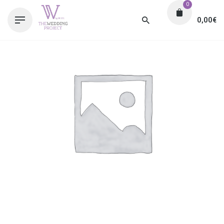
0
0,00
€