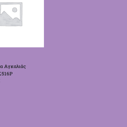
α Αγκαλιάς
Κ516Ρ
€