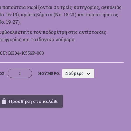
α παπούτσια χωρίζονται σε τρείς κατηγορίες, αγκαλιάς
Νο. 16-19), πρώτα βήματα (Νο. 18-21) και περπατήματος
Νο. 19-27).
υμβουλευτείτε τον ποδομέτρη στις αντίστοιχες
ατηγορίες για το ιδανικό νούμερο.
KU:
BK04-Κ556Ρ-000
Εσπαντρίγια
Νούμερο
ΟΣ:
ΝΟΎΜΕΡΟ:
Περπατήματος
Everkid
Κ556Ρ
ποσότητα
Προσθήκη στο καλάθι