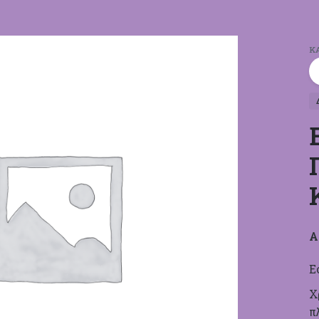
Κ
Α
Ε
Χ
π