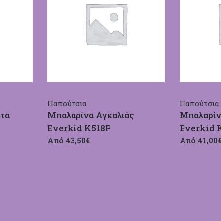
Παπούτσια
Παπούτσια
ατα
Μπαλαρίνα Αγκαλιάς
Μπαλαρίν
Everkid Κ518Ρ
Everkid 
Από 43,50€
Από 41,00