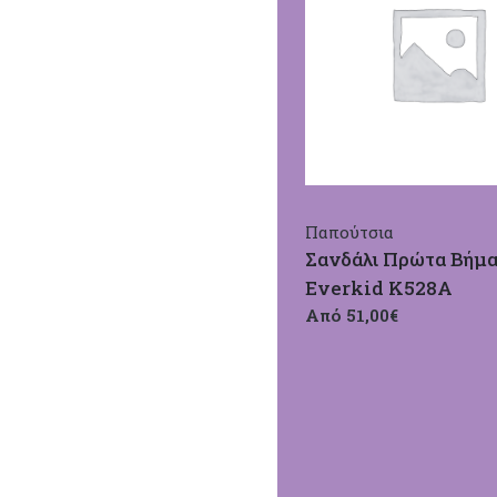
Παπούτσια
Σανδάλι Πρώτα Βήμ
Everkid Κ528Α
Από 51,00€