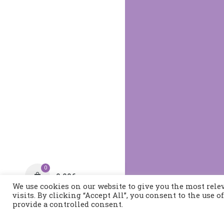
0
0,00
€
We use cookies on our website to give you the most rel
visits. By clicking “Accept All”, you consent to the use 
provide a controlled consent.