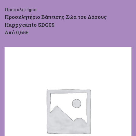
Προσκλητήρια
Προσκλητήριο Βάπτισης Ζώα του Δάσους
Happycanto SDG09
Από 0,65€