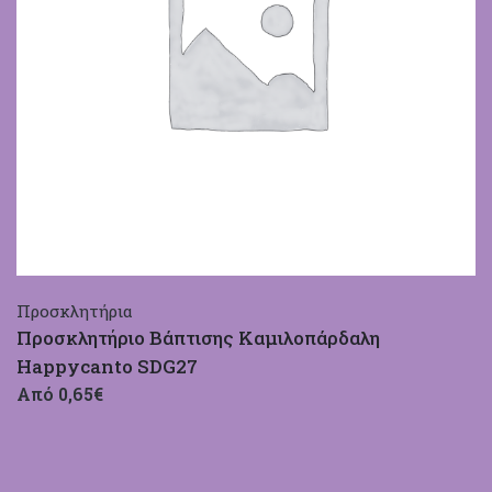
Προσκλητήρια
Προσκλητήριο Βάπτισης Καμιλοπάρδαλη
Happycanto SDG27
Από 0,65€