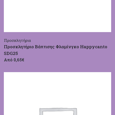
Προσκλητήρια
Προσκλητήριο Βάπτισης Φλαμίνγκο Happycanto
SDG25
Από 0,65€