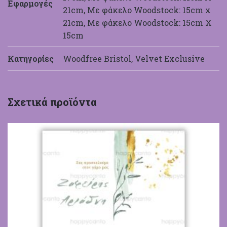
Εφαρμογές
21cm, Με φάκελο Woodstock: 15cm x
21cm, Με φάκελο Woodstock: 15cm X
15cm
Κατηγορίες
Woodfree Bristol, Velvet Exclusive
Σχετικά προϊόντα