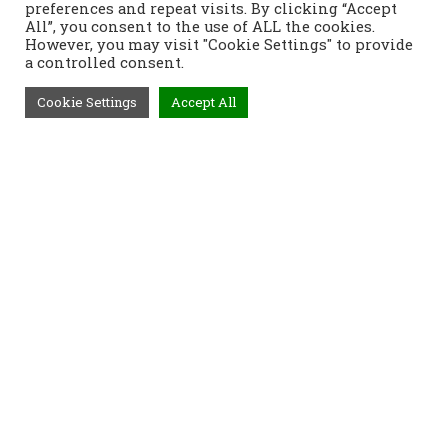
preferences and repeat visits. By clicking “Accept
All”, you consent to the use of ALL the cookies.
However, you may visit "Cookie Settings" to provide
a controlled consent.
Cookie Settings
Accept All
Τηλέφωνο:
2421400991
Διεύθυνση:
Τοπάλη 37, 382 21
Βόλος
Προϊόντα
Παραγγελίες
Τρόποι Αποστολής
Τρόποι Παραγγελίας