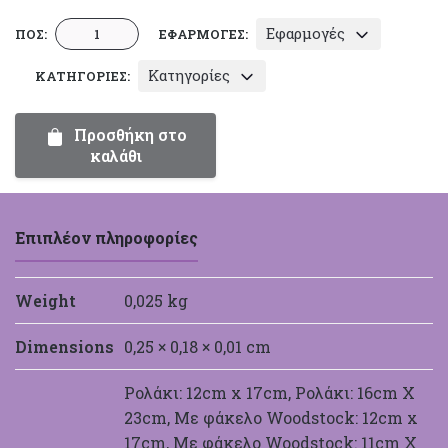
Προσκλητήριο
Εφαρμογές
ΠΟΣ:
ΕΦΑΡΜΟΓΈΣ:
Γάμου
Κατηγορίες
ΚΑΤΗΓΟΡΊΕΣ:
Γραμμικό
Happycanto
SD2W10
Προσθήκη στο
ποσότητα
καλάθι
Επιπλέον πληροφορίες
Weight
0,025 kg
Dimensions
0,25 × 0,18 × 0,01 cm
Ρολάκι: 12cm x 17cm, Ρολάκι: 16cm X
23cm, Με φάκελο Woodstock: 12cm x
17cm, Με φάκελο Woodstock: 11cm X