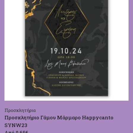
Προσκλητήρια
Προσκλητήριο Γάμου Μάρμαρο Happycanto
SYNW23
Από 0,65€