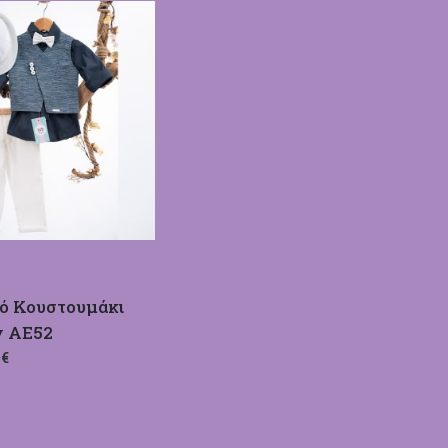
κό Κουστουμάκι
y ΑΕ52
0€