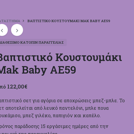
ΑΤΆΣΤΗΜΑ
ΒΑΠΤΙΣΤΙΚΌ ΚΟΥΣΤΟΥΜΆΚΙ MAK BABY ΑΕ59
ΔΙΑΘΈΣΙΜΟ ΚΑΤΌΠΙΝ ΠΑΡΑΓΓΕΛΊΑΣ
Βαπτιστικό Κουστουμάκι
Mak Baby ΑΕ59
122,00
€
πό
απτιστικό σετ για αγόρια σε αποχρώσεις μπεζ-μπλε. Το
ετ αποτελείται από λευκό παντελόνι, μπλε πουα
ουκάμισο, μπεζ γιλέκο, παπιγιόν και καπέλο.
ρόνος παράδοσης 15 εργάσιμες ημέρ
ες από την
ληρωμή της παραγγελίας.