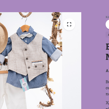
Κ
Α
Β
σ
π
Χ
π