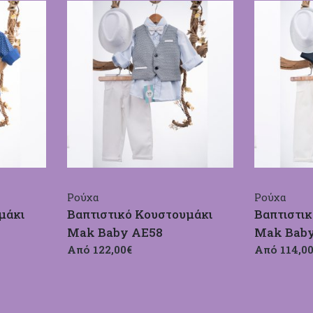
Ρούχα
Ρούχα
μάκι
Βαπτιστικό Κουστουμάκι
Βαπτιστι
Mak Baby ΑΕ58
Mak Bab
Από 122,00€
Από 114,0