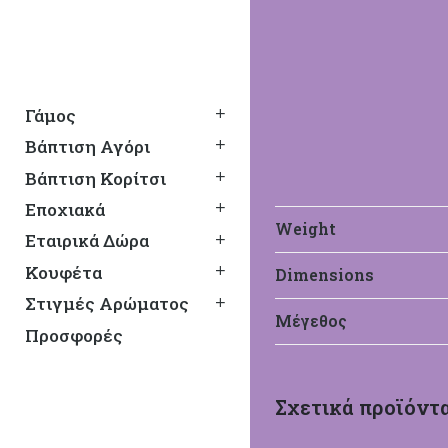
Γάμος
Βάπτιση Αγόρι
Βάπτιση Κορίτσι
Εποχιακά
Weight
Εταιρικά Δώρα
Κουφέτα
Dimensions
Στιγμές Αρώματος
Mak Baby
Μέγεθος
Προσφορές
Βαπτιστικά Mak Baby
Σχετικά προϊόντ