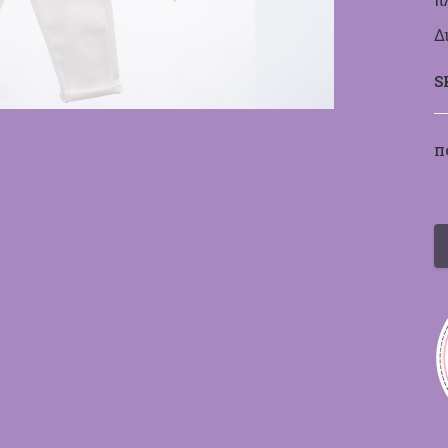
Δ
S
Π