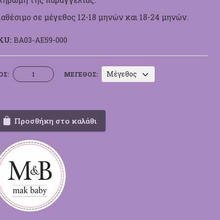
ιαθέσιμο σε μέγεθος 12-18 μηνών και 18-24 μηνών.
KU:
BA03-ΑΕ59-000
Βαπτιστικό
Μέγεθος
ΟΣ:
ΜΈΓΕΘΟΣ:
Κουστουμάκι
Mak
Baby
ΑΕ59
Προσθήκη στο καλάθι
ποσότητα