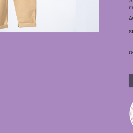
π
Δ
S
Π