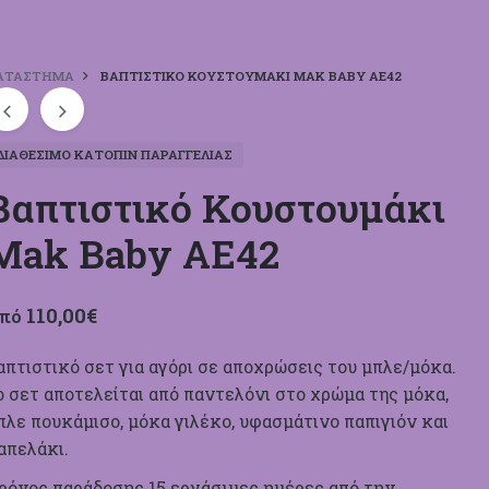
ΑΤΆΣΤΗΜΑ
ΒΑΠΤΙΣΤΙΚΌ ΚΟΥΣΤΟΥΜΆΚΙ MAK BABY ΑΕ42
ΔΙΑΘΈΣΙΜΟ ΚΑΤΌΠΙΝ ΠΑΡΑΓΓΕΛΊΑΣ
Βαπτιστικό Κουστουμάκι
Mak Baby ΑΕ42
110,00
€
πό
απτιστικό σετ για αγόρι σε αποχρώσεις του μπλε/μόκα.
ο σετ αποτελείται από παντελόνι στο χρώμα της μόκα,
πλε πουκάμισο, μόκα γιλέκο, υφασμάτινο παπιγιόν και
απελάκι.
ρόνος παράδοσης 15 εργάσιμες ημέρ
ες από την