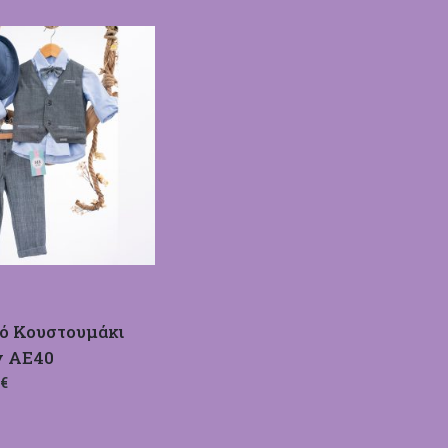
κό Κουστουμάκι
y ΑΕ40
€