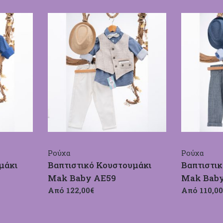
Ρούχα
Ρούχα
μάκι
Βαπτιστικό Κουστουμάκι
Βαπτιστι
Mak Baby ΑΕ59
Mak Bab
Από 122,00€
Από 110,00