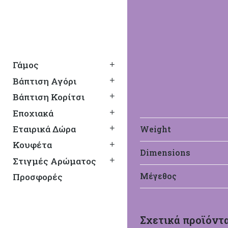
Γάμος
Βάπτιση Αγόρι
Βάπτιση Κορίτσι
Εποχιακά
Εταιρικά Δώρα
Weight
Κουφέτα
Dimensions
Στιγμές Αρώματος
Mak Baby
Προσφορές
Μέγεθος
Βαπτιστικά Mak Baby
Σχετικά προϊόντ