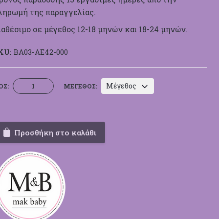
ληρωμή της παραγγελίας.
ιαθέσιμο σε μέγεθος 12-18 μηνών και 18-24 μηνών.
KU:
BA03-ΑΕ42-000
Βαπτιστικό
Μέγεθος
ΟΣ:
ΜΈΓΕΘΟΣ:
Κουστουμάκι
Mak
Baby
ΑΕ42
Προσθήκη στο καλάθι
ποσότητα