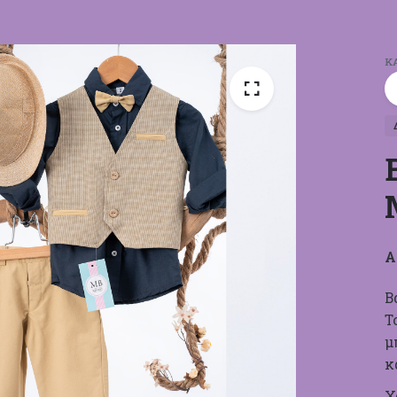
Κ
Α
Β
Τ
μ
κ
Χ