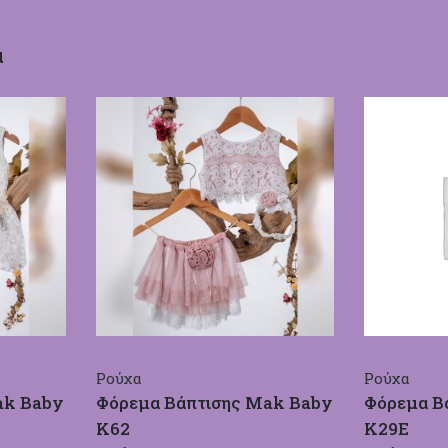
α
Ρούχα
Ρούχα
ak Baby
Φόρεμα Βάπτισης Mak Baby
Φόρεμα Β
Κ62
Κ29Ε