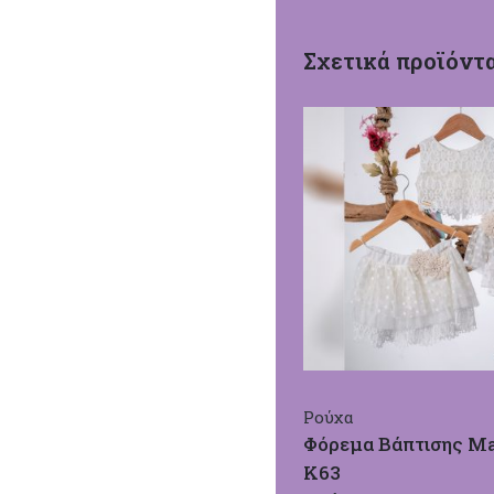
Σχετικά προϊόντ
Ρούχα
Φόρεμα Βάπτισης M
Κ63