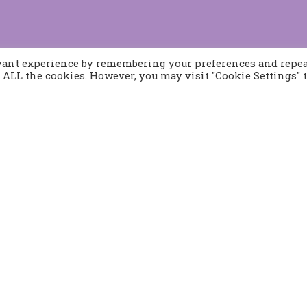
evant experience by remembering your preferences and repe
of ALL the cookies. However, you may visit "Cookie Settings" 
Προϊόντα
Παραγγελίες
Τρόποι Αποστολής
Τρόποι Παραγγελίας
382 21
Τρόποι Πληρωμής
ect.gr. Made with passion by
HostChefs