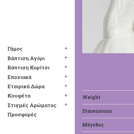
Γάμος
Βάπτιση Αγόρι
Βάπτιση Κορίτσι
Εποχιακά
Εταιρικά Δώρα
Κουφέτα
Weight
Στιγμές Αρώματος
Dimensions
Προσφορές
Lollipop
Μέγεθος