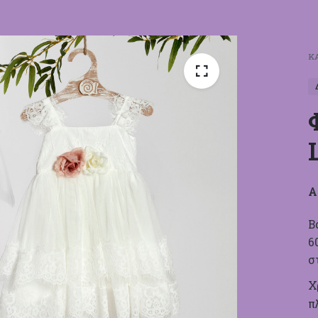
Κ
Α
Β
6
σ
Χ
π