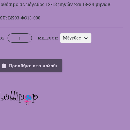
ιαθέσιμο σε μέγεθος 12-18 μηνών και 18-24 μηνών.
KU:
BK03-ΦΘ13-000
Φόρεμα
Μέγεθος
ΟΣ:
ΜΈΓΕΘΟΣ:
Βάπτισης
Lollipop
ΦΘ13
ποσότητα
Προσθήκη στο καλάθι