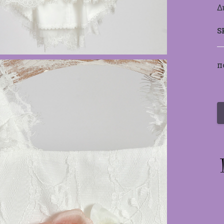
Δ
S
Π