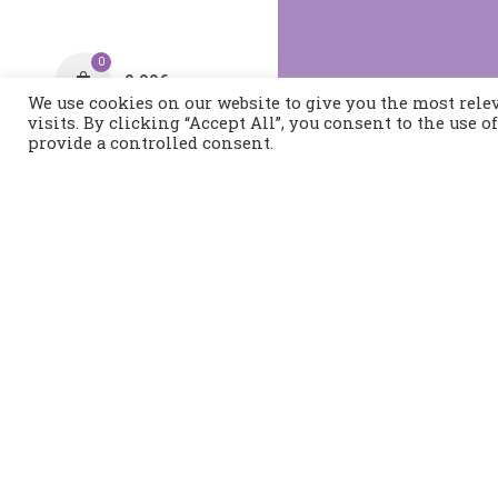
0
0,00
€
We use cookies on our website to give you the most rel
visits. By clicking “Accept All”, you consent to the use 
provide a controlled consent.
Τηλέφωνο:
2421400991
Διεύθυνση:
Τοπάλη 37, 
Βόλος
© 2025, theweddingproj