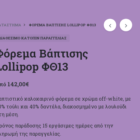
ΑΤΆΣΤΗΜΑ
ΦΌΡΕΜΑ ΒΆΠΤΙΣΗΣ LOLLIPOP ΦΘ13
ΔΙΑΘΈΣΙΜΟ ΚΑΤΌΠΙΝ ΠΑΡΑΓΓΕΛΊΑΣ
Φόρεμα Βάπτισης
Lollipop ΦΘ13
142,00
€
πό
απτιστικό καλοκαιρινό φόρεμα σε χρώμα off-white, με
0% τούλι και 40% δαντέλα, διακοσμημένο με λουλούδι
τη μέση.
ρόνος παράδοσης 15 εργάσιμες ημέρες από την
ληρωμή της παραγγελίας.