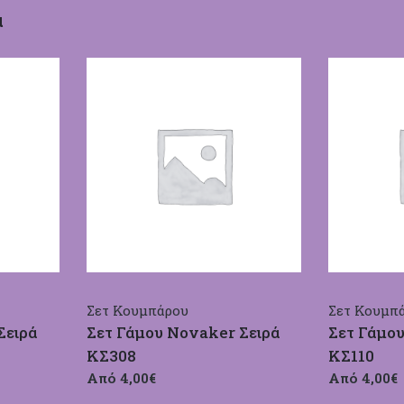
α
Σετ Κουμπάρου
Σετ Κουμπ
Σειρά
Σετ Γάμου Novaker Σειρά
Σετ Γάμου
ΚΣ308
ΚΣ110
Από 4,00€
Από 4,00€