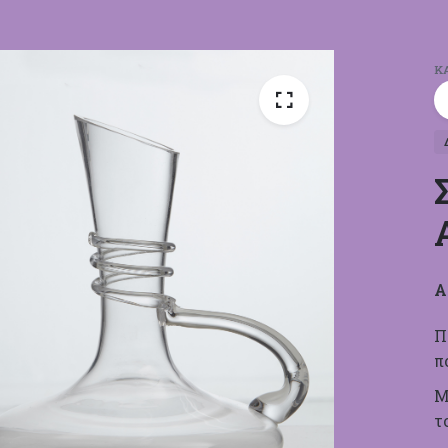
Κ
Α
Π
π
Μ
τ