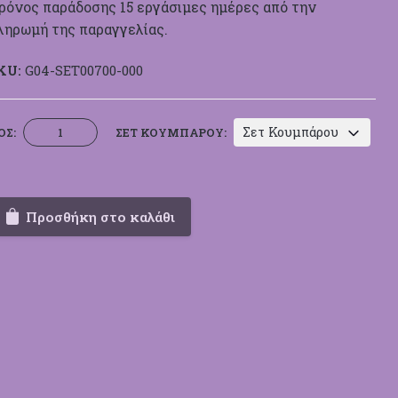
ρόνος παράδοσης 15 εργάσιμες ημέρες από την
ληρωμή της παραγγελίας.
KU:
G04-SET00700-000
Σετ
Σετ Κουμπάρου
ΟΣ:
ΣΕΤ ΚΟΥΜΠΆΡΟΥ:
Γάμου
Authentique
Art
Σειρά
Προσθήκη στο καλάθι
00700
ποσότητα