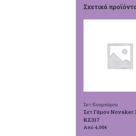
Σχετικά προϊόντ
Σετ Κουμπάρου
Σετ Γάμου Novaker 
ΚΣ317
Από 4,00€