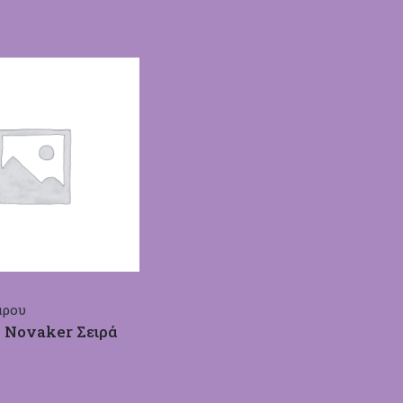
άρου
 Novaker Σειρά