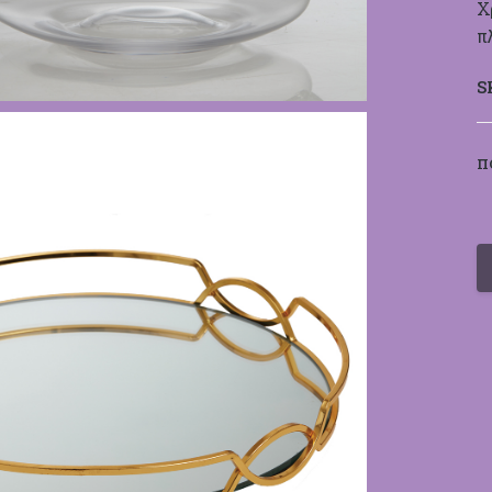
Χ
π
S
Π