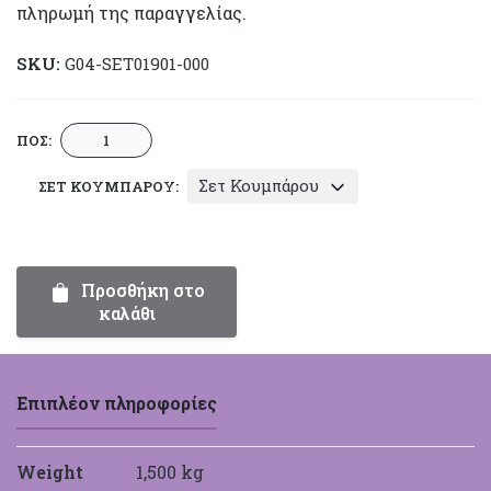
πληρωμή της παραγγελίας.
SKU:
G04-SET01901-000
Σετ
ΠΟΣ:
Γάμου
Σετ Κουμπάρου
ΣΕΤ ΚΟΥΜΠΆΡΟΥ:
Authentique
Art
Σειρά
01901
Προσθήκη στο
ποσότητα
καλάθι
Επιπλέον πληροφορίες
Weight
1,500 kg