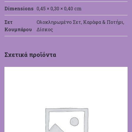
Dimensions
0,45 × 0,30 × 0,40 cm
Σετ
Ολοκληρωμένο Σετ, Καράφα & Ποτήρι,
Κουμπάρου
Δίσκος
Σχετικά προϊόντα