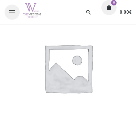
0
0,00
€