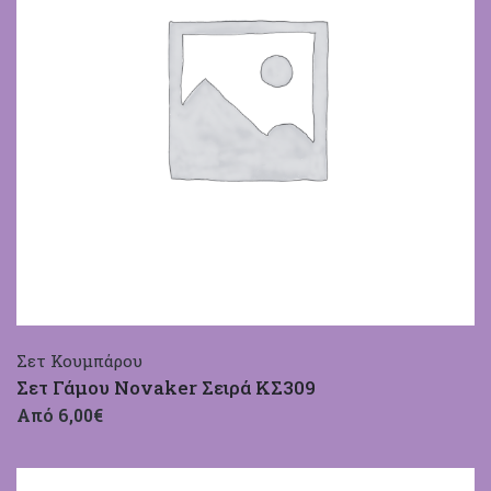
Σετ Κουμπάρου
Σετ Γάμου Novaker Σειρά ΚΣ309
Από 6,00€