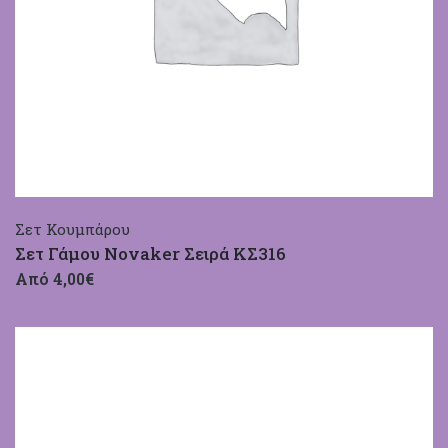
Σετ Κουμπάρου
Σετ Γάμου Novaker Σειρά ΚΣ316
Από 4,00€