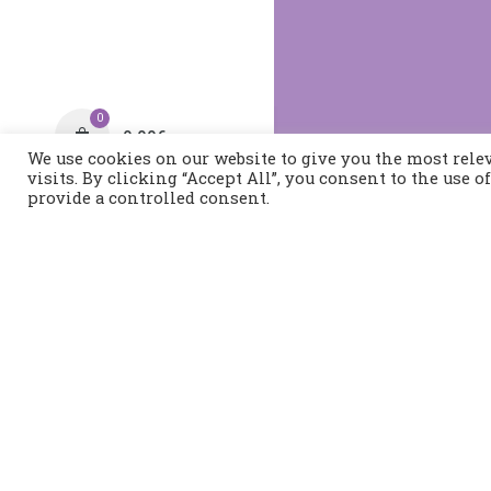
0
0,00
€
We use cookies on our website to give you the most rel
visits. By clicking “Accept All”, you consent to the use 
provide a controlled consent.
Τηλέφωνο:
2421400991
Διεύθυνση:
Τοπάλη 37, 
Βόλος