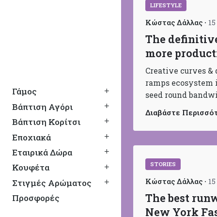
LIFESTYLE
Κώστας Δάλλας
15
The definitiv
more product
Creative curves & 
ramps ecosystem i
Γάμος
seed round bandwid
Βάπτιση Αγόρι
Διαβάστε Περισσό
Βάπτιση Κορίτσι
Εποχιακά
Εταιρικά Δώρα
STORIES
Κουφέτα
Κώστας Δάλλας
15
Στιγμές Αρώματος
The best run
Προσφορές
New York Fa