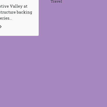
Travel
ptive Valley at
tructure backing
ries...