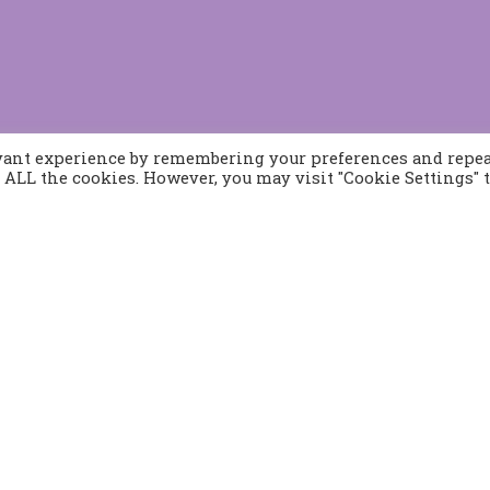
evant experience by remembering your preferences and repe
of ALL the cookies. However, you may visit "Cookie Settings" 
Προϊόντα
Παραγγελίες
Τρόποι Αποστολής
Τρόποι Παραγγελίας
382 21
Τρόποι Πληρωμής