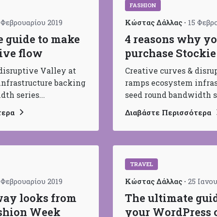
FASHION
 Φεβρουαρίου 2019
Κώστας Δάλλας
15 Φεβρ
e guide to make
4 reasons why yo
ive flow
purchase Stocki
disruptive Valley at
Creative curves & disru
nfrastructure backing
ramps ecosystem infras
th series...
seed round bandwidth se
τερα
Διαβάστε Περισσότερα
TRAVEL
 Φεβρουαρίου 2019
Κώστας Δάλλας
25 Ιανο
way looks from
The ultimate gui
shion Week
your WordPress o