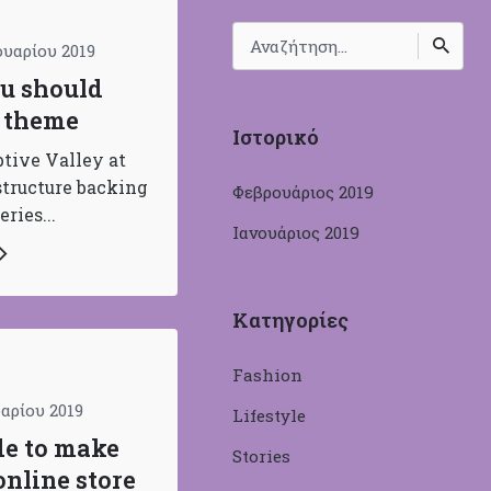
Search
ουαρίου 2019
for
u should
e theme
Ιστορικό
ptive Valley at
tructure backing
Φεβρουάριος 2019
ries...
Ιανουάριος 2019
Κατηγορίες
Fashion
υαρίου 2019
Lifestyle
de to make
Stories
nline store