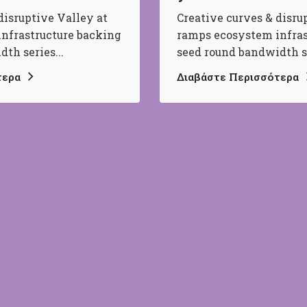
disruptive Valley at
Creative curves & disru
nfrastructure backing
ramps ecosystem infras
th series...
seed round bandwidth se
τερα
Διαβάστε Περισσότερα