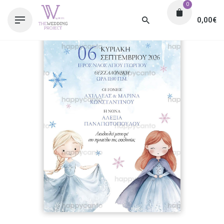
0
0,00
€