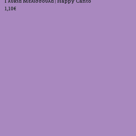
Γλυκιά Μελισσούλα | Happy Canto
1,10€