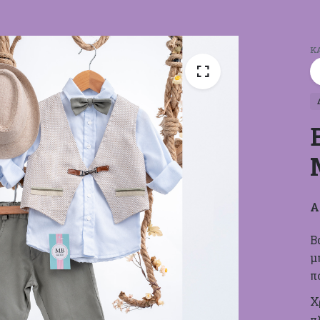
Κ
Α
Β
μ
π
Χ
π