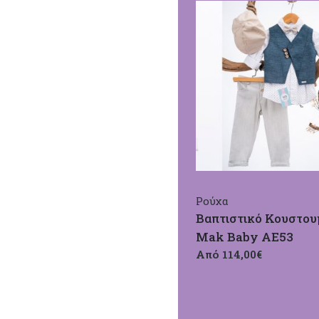
Ρούχα
Βαπτιστικό Κουστου
Mak Baby ΑΕ53
Από 114,00€