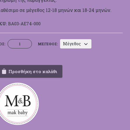
ιαθέσιμο σε μέγεθος 12-18 μηνών και 18-24 μηνών.
KU:
BA03-ΑΕ74-000
Βαπτιστικό
Μέγεθος
ΟΣ:
ΜΈΓΕΘΟΣ:
Κουστουμάκι
Mak
Baby
ΑΕ74
Προσθήκη στο καλάθι
ποσότητα