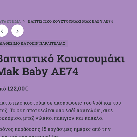
ΑΤΆΣΤΗΜΑ
ΒΑΠΤΙΣΤΙΚΌ ΚΟΥΣΤΟΥΜΆΚΙ MAK BABY ΑΕ74
ΔΙΑΘΈΣΙΜΟ ΚΑΤΌΠΙΝ ΠΑΡΑΓΓΕΛΊΑΣ
Βαπτιστικό Κουστουμάκι
Mak Baby ΑΕ74
122,00
€
πό
απτιστικό κοστούμι σε αποχρώσεις του λαδί και του
πεζ. Το σετ αποτελείται από λαδί παντελόνι, σιελ
ουκάμισο, μπεζ γιλέκο, παπιγιόν και καπέλο.
ρόνος παράδοσης 15 εργάσιμες ημέρ
ες από την
ληρωμή της παραγγελίας.