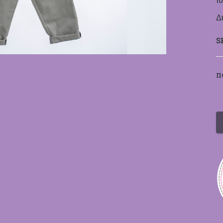
Δ
S
Π