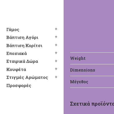
Γάμος
Βάπτιση Αγόρι
Βάπτιση Κορίτσι
Εποχιακά
Weight
Εταιρικά Δώρα
Κουφέτα
Dimensions
Στιγμές Αρώματος
Mak Baby
Μέγεθος
Προσφορές
Βαπτιστικά Mak Baby
Σχετικά προϊόντ