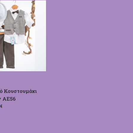
κό Κουστουμάκι
y ΑΕ56
€